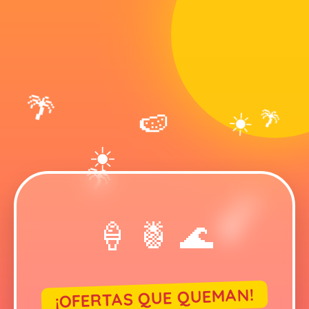
🌴
☀️
🌴
🍉
☀️
🌴
🍉
🍹
🍦 🍍 🌊
¡OFERTAS QUE QUEMAN!